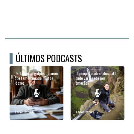
ÚLTIMOS PODCASTS
Os famosos golpes do amor
O preço da adrenalina: até
que têm vitimado muitos
onde vai a sede por
idosos
emoção?
1 ano atrás
1 ano atrás