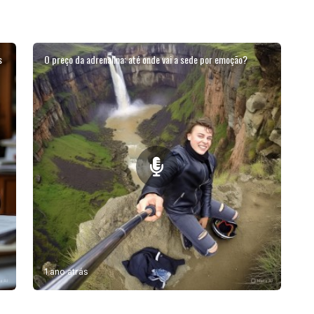
s
O preço da adrenalina: até onde vai a sede por emoção?
1 ano atrás