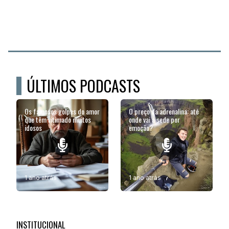
ÚLTIMOS PODCASTS
Os famosos golpes do amor
O preço da adrenalina: até
que têm vitimado muitos
onde vai a sede por
idosos
emoção?
1 ano atrás
1 ano atrás
INSTITUCIONAL