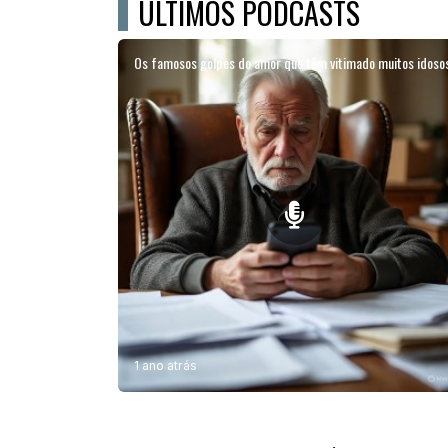
ÚLTIMOS PODCASTS
Os famosos golpes do amor que têm vitimado muitos idoso
1 ano atrás