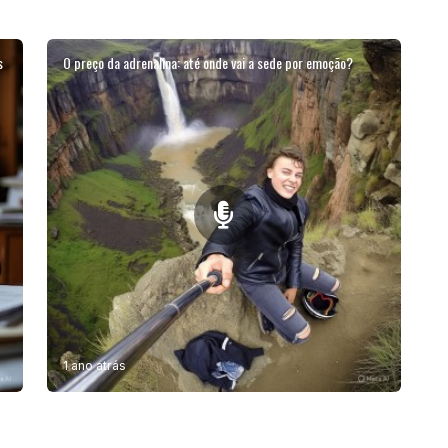
s
O preço da adrenalina: até onde vai a sede por emoção?
1 ano atrás